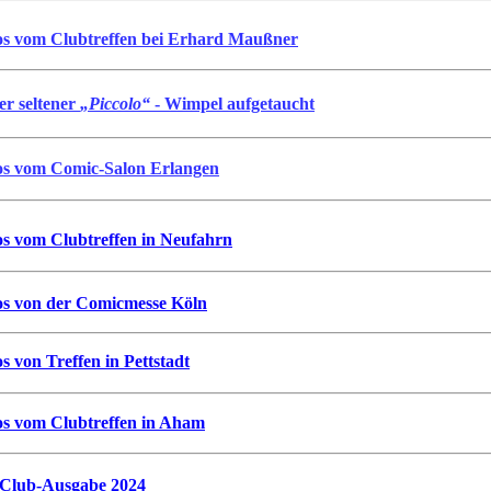
os vom Clubtreffen bei Erhard Maußner
er seltener
„Piccolo“
- Wimpel aufgetaucht
os vom Comic-Salon Erlangen
os vom Clubtreffen in Neufahrn
os von der Comicmesse Köln
s von Treffen in Pettstadt
os vom Clubtreffen in Aham
 Club-Ausgabe 2024