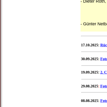
- Dieter Roth
eMai
o
- Günter Netb
eMa
17.10.2025
:
Rüc
30.09.2025
:
Fot
19.09.2025
:
2. 
29.08.2025
:
Fot
08.08.2025
:
Fot