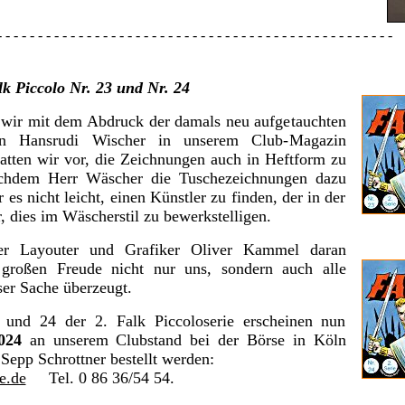
- - - - - - - - - - - - - - - - - - - - - - - - - - - - - - - - - - - - - -
k Piccolo Nr. 23 und Nr. 24
wir mit dem Abdruck der damals neu aufgetauchten
on Hansrudi Wischer in unserem Club-Magazin
tten wir vor, die Zeichnungen auch in Heftform zu
nachdem Herr Wäscher die Tuschezeichnungen dazu
r es nicht leicht, einen Künstler zu finden, der in der
 dies im Wäscherstil zu bewerkstelligen.
ser Layouter und Grafiker Oliver Kammel daran
 großen Freude nicht nur uns, sondern auch alle
ser Sache überzeugt.
 und 24 der 2. Falk Piccoloserie erscheinen nun
024
an unserem Clubstand bei der Börse in Köln
Sepp Schrottner bestellt werden:
e.de
Tel. 0 86 36/54 54.