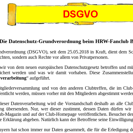
Die Datenschutz-Grundverordnung beim HRW-Fanclub 
ndverordnung (DSGVO), seit dem 25.05.2018 in Kraft, dient dem Sc
lichten, sondern auch Rechte vor allem von Privatpersonen.
 wir von dem neuen europäischen Datenschutzgesetz betroffen und mü
ichert werden und was wir damit vorhaben. Diese Zusammenstellung
nverarbeitung
“ aufgeführt.
itgliederversammlung und von den anderen Clubtreffen, die im Clu
entlicht werden, müssen vorher mit den Mitgliedern abgestimmt werde
eser Datenverarbeitung wird die Vorstandschaft deshalb an alle Clubm
ung übersenden. Nur, wer dieser zustimmt, dessen Daten dürfen wir
lub-Magazin und auf der Club-Homepage veröffentlichen. Besucher de
e Erklärung abgeben. Natürlich kann der Betroffene seine Einwilligung 
rn hat schon immer nur Daten gesammelt, die für die Erledigung de