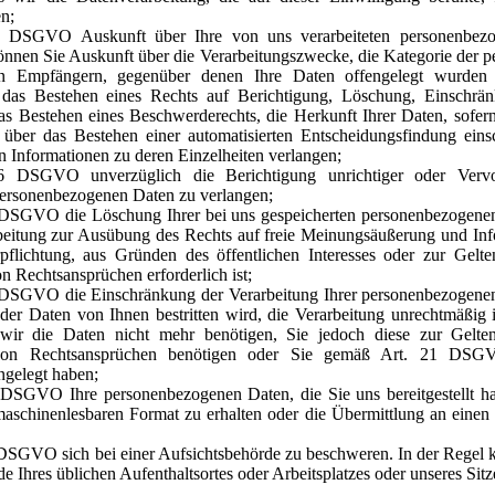
en;
 DSGVO Auskunft über Ihre von uns verarbeiteten personenbezo
önnen Sie Auskunft über die Verarbeitungszwecke, die Kategorie der 
n Empfängern, gegenüber denen Ihre Daten offengelegt wurden 
 das Bestehen eines Rechts auf Berichtigung, Löschung, Einschrä
as Bestehen eines Beschwerderechts, die Herkunft Ihrer Daten, sofern
über das Bestehen einer automatisierten Entscheidungsfindung einsc
n Informationen zu deren Einzelheiten verlangen;
 DSGVO unverzüglich die Berichtigung unrichtiger oder Vervol
personenbezogenen Daten zu verlangen;
DSGVO die Löschung Ihrer bei uns gespeicherten personenbezogenen
rbeitung zur Ausübung des Rechts auf freie Meinungsäußerung und Info
rpflichtung, aus Gründen des öffentlichen Interesses oder zur Ge
n Rechtsansprüchen erforderlich ist;
DSGVO die Einschränkung der Verarbeitung Ihrer personenbezogenen
 der Daten von Ihnen bestritten wird, die Verarbeitung unrechtmäßig 
wir die Daten nicht mehr benötigen, Sie jedoch diese zur Gelt
 von Rechtsansprüchen benötigen oder Sie gemäß Art. 21 DSG
ngelegt haben;
DSGVO Ihre personenbezogenen Daten, die Sie uns bereitgestellt hab
aschinenlesbaren Format zu erhalten oder die Übermittlung an einen
DSGVO sich bei einer Aufsichtsbehörde zu beschweren. In der Regel kö
e Ihres üblichen Aufenthaltsortes oder Arbeitsplatzes oder unseres Sit