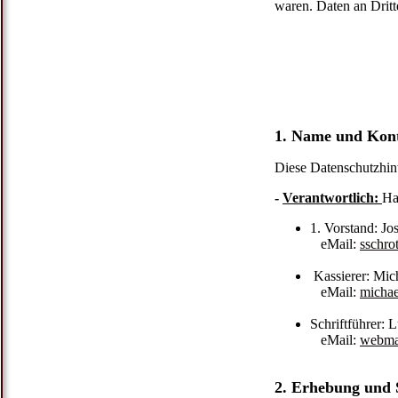
waren. Daten an Dritt
1. Name und Kont
Diese Datenschutzhinw
-
Verantwortlich:
Ha
1. Vorstand: J
eMail:
sschro
Kassierer: Mic
eMail:
michae
Schriftführer:
eMail:
webma
2. Erhebung und 