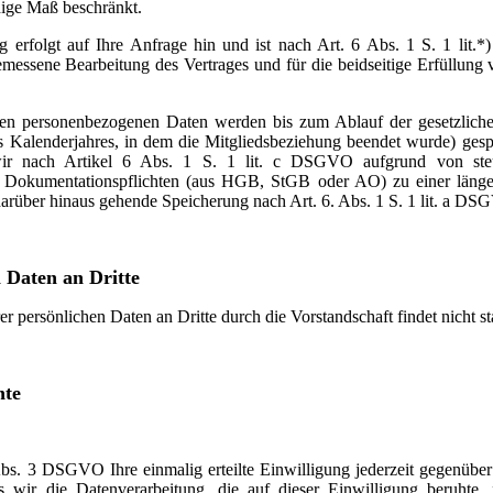
ige Maß beschränkt.
g erfolgt auf Ihre Anfrage hin und ist nach Art. 6 Abs. 1 S. 1 li
messene Bearbeitung des Vertrages und für die beidseitige Erfüllung
en personenbezogenen Daten werden bis zum Ablauf der gesetzliche
s Kalenderjahres, in dem die Mitgliedsbeziehung beendet wurde) gesp
wir nach Artikel 6 Abs. 1 S. 1 lit. c DSGVO aufgrund von steue
Dokumentationspflichten (aus HGB, StGB oder AO) zu einer längere
 darüber hinaus gehende Speicherung nach Art. 6. Abs. 1 S. 1 lit. a DS
 Daten an Dritte
r persönlichen Daten an Dritte durch die Vorstandschaft findet nicht sta
hte
bs. 3 DSGVO Ihre einmalig erteilte Einwilligung jederzeit gegenüber
s wir die Datenverarbeitung, die auf dieser Einwilligung beruhte,