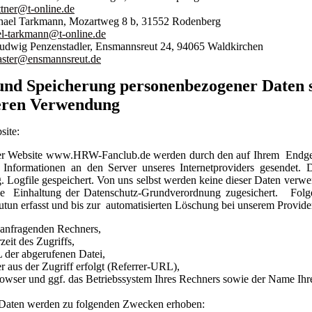
ttner@t-online.de
hael Tarkmann, Mozartweg 8 b, 31552 Rodenberg
l-tarkmann@t-online.de
 Ludwig Penzenstadler, Ensmannsreut 24, 94065 Waldkirchen
ster@ensmannsreut.de
und Speicherung personenbezogener Daten 
eren Verwendung
site:
er Website www.HRW-Fanclub.de werden durch den auf Ihrem Endg
 Informationen an den Server unseres Internetproviders gesendet.
. Logfile gespeichert. Von uns selbst werden keine dieser Daten verwe
 die Einhaltung der Datenschutz-Grundverordnung zugesichert. Fol
utun erfasst und bis zur automatisierten Löschung bei unserem Provider
 anfragenden Rechners,
eit des Zugriffs,
der abgerufenen Datei,
r aus der Zugriff erfolgt (Referrer-URL),
owser und ggf. das Betriebssystem Ihres Rechners sowie der Name Ihr
Daten werden zu folgenden Zwecken erhoben: