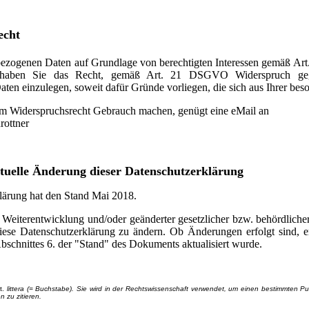
echt
bezogenen Daten auf Grundlage von berechtigten Interessen gemäß Art
, haben Sie das Recht, gemäß Art. 21 DSGVO Widerspruch geg
en einzulegen, soweit dafür Gründe vorliegen, die sich aus Ihrer beso
m Widerspruchsrecht Gebrauch machen, genügt eine eMail an
rottner
ntuelle Änderung dieser Datenschutzerklärung
lärung hat den Stand Mai 2018.
 Weiterentwicklung und/oder geänderter gesetzlicher bzw. behördliche
ese Datenschutzerklärung zu ändern. Ob Änderungen erfolgt sind, 
Abschnittes 6. der "Stand" des Dokuments aktualisiert wurde.
at.
littera (= Buchstabe). Sie wird in der Rechtswissenschaft verwendet, um einen bestimmten 
 zu zitieren.