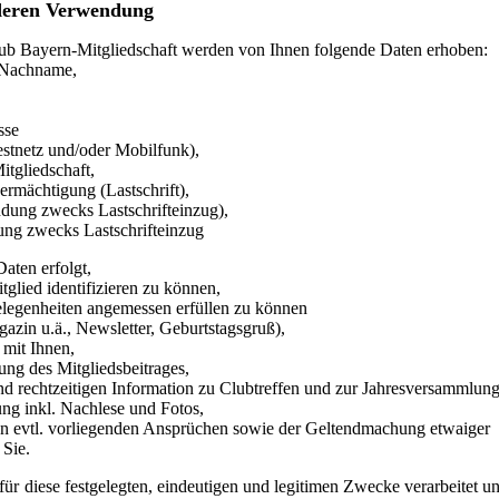
eren Verwendung
b Bayern-Mitgliedschaft werden von Ihnen folgende Daten erhoben:
 Nachname,
sse
tnetz und/oder Mobilfunk),
tgliedschaft,
mächtigung (Lastschrift),
ng zwecks Lastschrifteinzug),
g zwecks Lastschrifteinzug
aten erfolgt,
glied identifizieren zu können,
legenheiten angemessen erfüllen zu können
n u.ä., Newsletter, Geburtstagsgruß),
mit Ihnen,
ng des Mitgliedsbeitrages,
d rechtzeitigen Information zu Clubtreffen und zur Jahresversammlun
 inkl. Nachlese und Fotos,
 evtl. vorliegenden Ansprüchen sowie der Geltendmachung etwaiger
Sie.
ür diese festgelegten, eindeutigen und legitimen Zwecke verarbeitet u