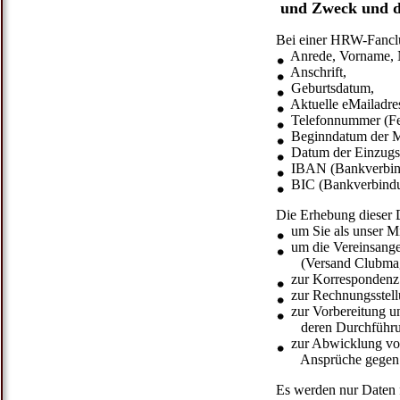
und Zweck und d
Bei einer HRW-Fanclu
Anrede, Vorname,
Anschrift,
Geburtsdatum,
Aktuelle eMailadre
Telefonnummer (Fes
Beginndatum der Mi
Datum der Einzugser
IBAN (Bankverbindu
BIC (Bankverbindun
Die Erhebung dieser D
um Sie als unser Mit
um die Vereinsange
(Versand Clubmagazi
zur Korrespondenz 
zur Rechnungsstellu
zur Vorbereitung un
deren Durchführung
zur Abwicklung von
Ansprüche gegen 
Es werden nur Daten f