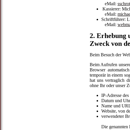
eMail:
sschro
Kassierer: Mic
eMail:
michae
Schriftführer:
eMail:
webma
2. Erhebung 
Zweck von d
Beim Besuch der Web
Beim Aufrufen unser
Browser automatisch
temporär in einem sog
hat uns vertraglich
ohne Ihr oder unser Z
IP-Adresse des
Datum und Uhrz
Name und URL 
Website, von de
verwendeter Br
Die genannten 